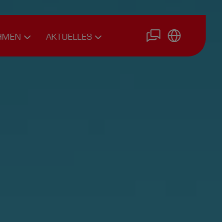
HMEN
AKTUELLES
rsonal
News
Interviews
e
Fachbeiträge
phie
Einsteigen
e
Onlinebewerbung
lerie
ads
Zertifizierungen