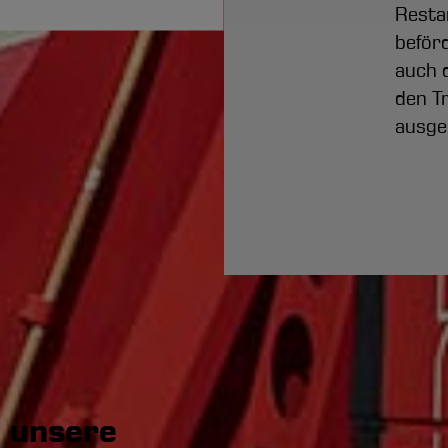
Resta
beförd
auch 
den T
ausge
m unsere