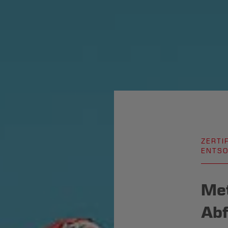
ZERTI
ENTSO
Met
Abf