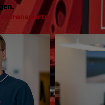
gen.
falltransporte
+4
Visitenkarte speic