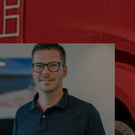
9.6435.9621.35
hern (vCard)