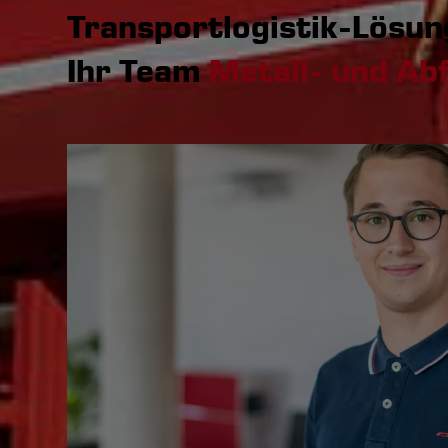
Transportlogistik-Lösun
Ihr Team
Metall- und Ab
+49.6435.9621.37
Visitenkarte speichern (vCard)