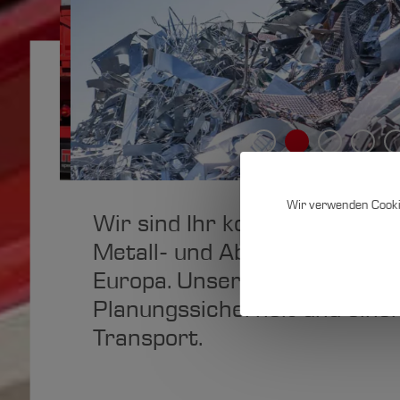
Metall- und
Abfalltransporte
Wir verwenden Cooki
Wir sind Ihr kompetenter Par
Cookie-
Metall- und Abfalltransporte 
Einstell
Europa. Unseren Kunden gara
Planungssicherheit und eine
Transport.