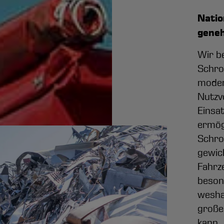
Natio
geneh
Wir b
Schro
moder
Nutzv
Einsat
ermög
Schrot
gewic
Fahrz
beson
wesha
große
kann.