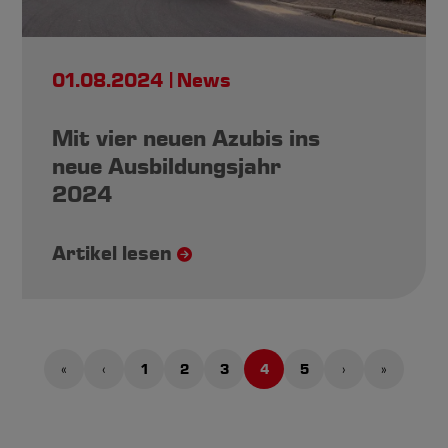
01.08.2024
News
Mit vier neuen Azubis ins
neue Ausbildungsjahr
2024
Artikel lesen
«
‹
1
2
3
4
5
›
»
Erste
Vorherige
Page
Page
Page
Aktuelle
Page
Nächste
Letzte
Seite
Seite
Seite
Seite
Seite