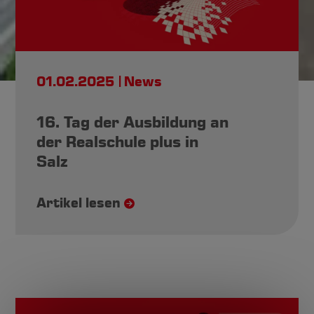
01.02.2025
News
Neuigkeiten,
16. Tag der Ausbildung an
Made by Michels
der Realschule plus in
Salz
Hier finden Sie alle Neuigkeiten und
Geschichten rund um die Karl Michels GmbH
Artikel lesen
& Co. KG.