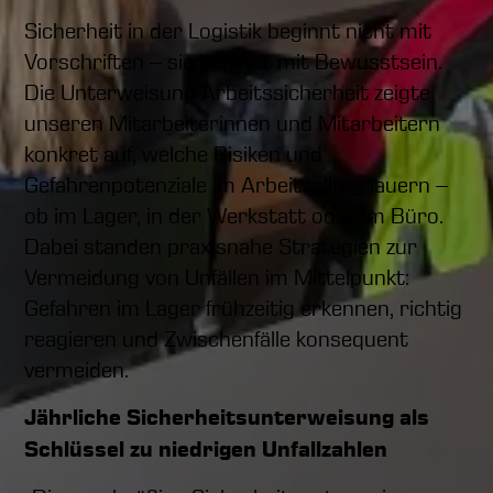
Sicherheit in der Logistik beginnt nicht mit
Vorschriften – sie beginnt mit Bewusstsein.
Die Unterweisung Arbeitssicherheit zeigte
unseren Mitarbeiterinnen und Mitarbeitern
konkret auf, welche Risiken und
Gefahrenpotenziale im Arbeitsalltag lauern –
ob im Lager, in der Werkstatt oder im Büro.
Dabei standen praxisnahe Strategien zur
Vermeidung von Unfällen im Mittelpunkt:
Gefahren im Lager frühzeitig erkennen, richtig
reagieren und Zwischenfälle konsequent
vermeiden.
Jährliche Sicherheitsunterweisung als
Schlüssel zu niedrigen Unfallzahlen