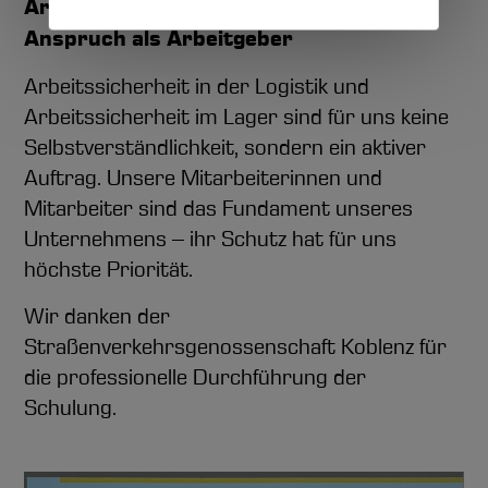
Arbeitssicherheit in der Logistik: Unser
Anspruch als Arbeitgeber
Arbeitssicherheit in der Logistik und
Arbeitssicherheit im Lager sind für uns keine
Selbstverständlichkeit, sondern ein aktiver
Auftrag. Unsere Mitarbeiterinnen und
Mitarbeiter sind das Fundament unseres
Unternehmens – ihr Schutz hat für uns
höchste Priorität.
Wir danken der
Straßenverkehrsgenossenschaft Koblenz für
die professionelle Durchführung der
Schulung.