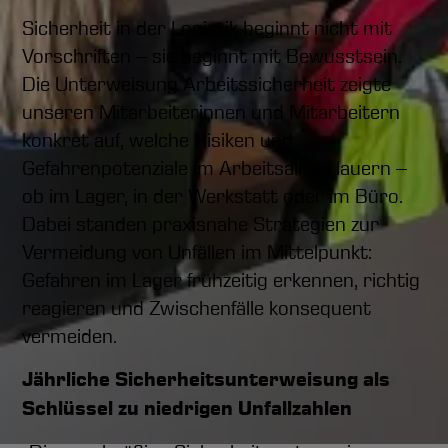
Sicherheit in der Logistik beginnt nicht mit
Vorschriften – sie beginnt mit Bewusstsein.
Die Unterweisung Arbeitssicherheit zeigte
unseren Mitarbeiterinnen und Mitarbeitern
konkret auf, welche Risiken und
Gefahrenpotenziale im Arbeitsalltag lauern –
ob im Lager, in der Werkstatt oder im Büro.
Dabei standen praxisnahe Strategien zur
Vermeidung von Unfällen im Mittelpunkt:
Gefahren im Lager frühzeitig erkennen, richtig
reagieren und Zwischenfälle konsequent
vermeiden.
Jährliche Sicherheitsunterweisung als
Schlüssel zu niedrigen Unfallzahlen