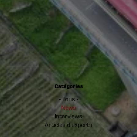
Catégories
- Tous -
News
Interviews
Articles d’experts