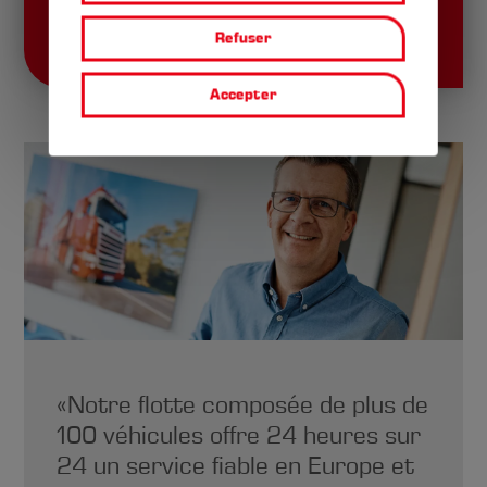
L´atelier de maintenance
Refuser
Accepter
« Notre flotte composée de plus de
100 véhicules offre 24 heures sur
24 un service fiable en Europe et