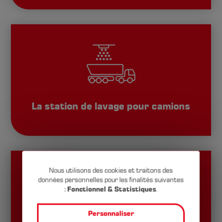
La station de lavage pour camions
Nous utilisons des cookies et traitons des
données personnelles pour les finalités suivantes
Cookie-
:
Fonctionnel & Statistiques
.
Einstellungen
Personnaliser