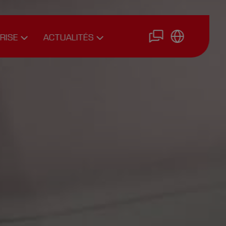
RISE
ACTUALITÉS
urs
News
e
Interviews
Articles
d’experts
Nous
rejoindre
ire
Postuler en
ligne
ments