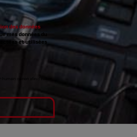
tion des données
que mes données du
ectées et utilisées
ur humain ou non afin d'éviter