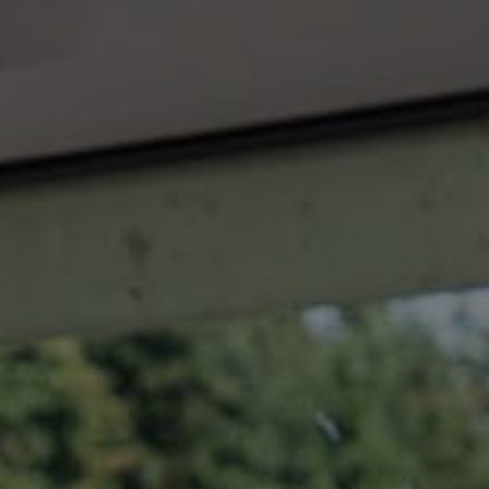
Certifications
Chaîne
Youtube
Indexation
gazole