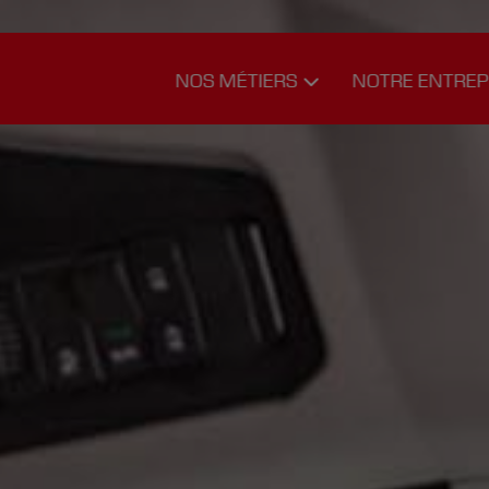
NOS MÉTIERS
NOTRE ENTREP
Logistique de
Nos chauffe
transport
Notre équip
Logistique
Carrière
d’entreposage
Notre
Nos services
philosophie
Notre histo
Photos
Télécharge