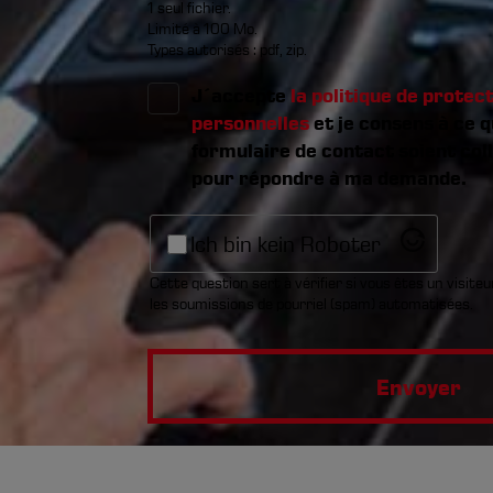
1 seul fichier.
Limité à 100 Mo.
Types autorisés : pdf, zip.
J´accepte
la politique de protec
personnelles
et je consens à ce 
formulaire de contact soient coll
pour répondre à ma demande.
Ich bin kein Roboter
Cette question sert à vérifier si vous êtes un visite
les soumissions de pourriel (spam) automatisées.