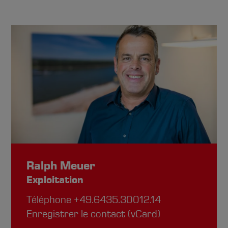
Ralph Meuer
Exploitation
Téléphone
+49.6435.30012.14
Enregistrer le contact (vCard)