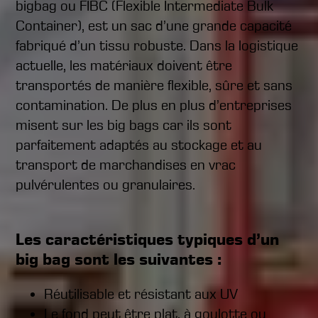
bigbag ou FIBC (Flexible Intermediate Bulk
Container), est un sac d’une grande capacité
fabriqué d’un tissu robuste. Dans la logistique
actuelle, les matériaux doivent être
transportés de manière flexible, sûre et sans
contamination. De plus en plus d’entreprises
misent sur les big bags car ils sont
parfaitement adaptés au stockage et au
transport de marchandises en vrac
pulvérulentes ou granulaires.
Les caractéristiques typiques d’un
big bag sont les suivantes :
Réutilisable et résistant aux UV
Le fond peut être plat, à goulotte ou