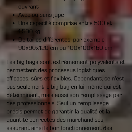
ouvrant
Avec ou sans jupe
Une capacité comprise entre 500 et
1.500 kg
De tailles différentes, par exemple
90x90x120 cm ou 100x100x150 cm
Les big bags sont extrêmement polyvalents et
permettent des processus logistiques
efficaces, sûrs et flexibles. Cependant, ce n’est
pas seulement le big bag en lui-même qui est
déterminant, mais aussi son remplissage par
des professionnels. Seul un remplissage
précis permet de garantir la qualité et la
quantité correctes des marchandises,
assurant ainsi le bon fonctionnement des