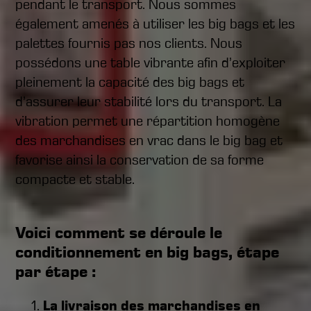
pendant le transport. Nous sommes
également amenés à utiliser les big bags et les
palettes fournis pas nos clients. Nous
possédons une table vibrante afin d’exploiter
pleinement la capacité des big bags et
d’assurer leur stabilité lors du transport. La
vibration permet une répartition homogène
des marchandises en vrac dans le big bag et
favorise ainsi la conservation de sa forme
compacte et stable.
Voici comment se déroule le
conditionnement en big bags, étape
par étape :
La livraison des marchandises en