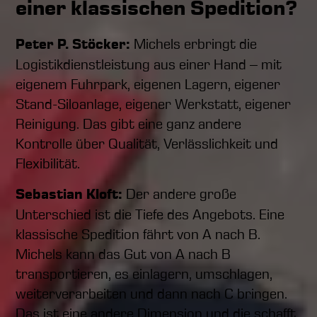
einer klassischen Spedition?
Peter P. Stöcker:
Michels erbringt die
Logistikdienstleistung aus einer Hand – mit
eigenem Fuhrpark, eigenen Lagern, eigener
Stand-Siloanlage, eigener Werkstatt, eigener
Reinigung. Das gibt eine ganz andere
Kontrolle über Qualität, Verlässlichkeit und
Flexibilität.
Sebastian Kloft:
Der andere große
Unterschied ist die Tiefe des Angebots. Eine
klassische Spedition fährt von A nach B.
Michels kann das Gut von A nach B
transportieren, es einlagern, umschlagen,
weiterverarbeiten und dann nach C bringen.
Das ist eine andere Dimension und die schafft