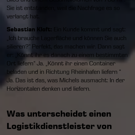
Sie ist entstanden, weil die Nachfrage es so
verlangt hat.
Sebastian Kloft:
Ein Kunde kommt und sagt:
„Ich brauche Lagerfläche und können Sie auch
silieren?“ Perfekt, das machen wir. Dann sagt
er: „Könnt ihr es danach zu einem bestimmten
Ort liefern“ Ja. „Könnt ihr einen Container
beladen und in Richtung Rheinhafen liefern “
Ja. Das ist das, was Michels ausmacht: In der
Horizontalen denken und liefern.
Was unterscheidet einen
Logistikdienstleister von