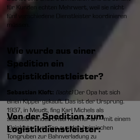
für Kunden echten Mehrwert, weil sie nicht
fünf verschiedene Dienstleister koordinieren
müssen.
Wie wurde aus einer
Spedition ein
Logistikdienstleister?
Sebastian Kloft:
(lacht)
Der Opa hat sich
einen Kipper gekauft. Das ist der Ursprung.
1937, in Meudt, fing Karl Michels als
Von der Spedition zum
selbstfahrender Unternehmer an – mit einem
Logistikdienstleister:
Kleinlaster, um Ton aus den heimischen
Tongruben zur Bahnverladung zu