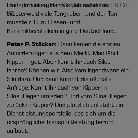
transportieren. Damals gab es hier im
Die Entwicklung der Karl Michels GmbH & Co.
Westerwald viele Tongruben, und der Ton
KG
musste z. B. zu Fliesen- und
Keramikherstellern in ganz Deutschland.
Peter P. Stöcker:
Dann kamen die ersten
Anforderungen aus dem Markt. Man fährt
Kipper – gut. Aber könnt ihr auch Silos
fahren? Können wir. Also kam irgendwann ein
Silo dazu. Und dann kommt die nächste
Anfrage: Könnt ihr auch von Kipper in
Siloauflieger umladen? Und vom Siloauflieger
zurück in Kipper? Und plötzlich entsteht ein
Dienstleistungsportfolio, das sich um die
ursprüngliche Transportleistung herum
aufbaut.