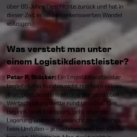
über 85 Jahre Geschichte zurück und hat in
dieser Zeit einen bemerkenswerten Wandel
vollzogen.
Was versteht man unter
einem Logistikdienstleister?
Peter P. Stöcker:
Ein Logistikdienstleister
begleitet den Kunden nicht nur beim reinen
Transport, sondern entlang der gesamten
Wertschöpfungskette rund ums Gut. Das
beginnt beim Transport, geht über die
Lagerung und endet vielleicht beim Silieren,
beim Umfüllen – je nachdem, was der Kunde