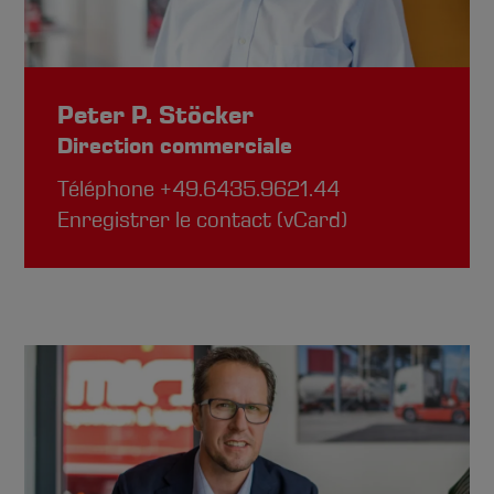
Peter P. Stöcker
Direction commerciale
Téléphone
+49.6435.9621.44
Enregistrer le contact (vCard)