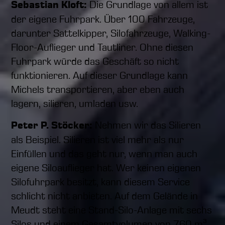
Sebastian Kloft:
Die Grundlage von allem ist
der eigene Fuhrpark. Über 100 Fahrzeuge,
darunter Sattelkipper, Silofahrzeuge, Walking-
Floor-Auflieger und Tautliner. Ohne diesen
Fuhrpark würde das Geschäft so nicht
funktionieren. Auf dieser Grundlage kann
Michels transportieren, aber eben auch
lagern, silieren, umladen usw.
Peter P. Stöcker:
Nehmen wir das Silieren
als Beispiel. Silieren ist viel mehr als nur
Einfüllen und das geht nur, wenn man auch
eigene Siloauflieger hat. Wer keinen eigenen
Silofuhrpark besitzt, kann diesem Service
schlicht nicht anbieten. Auf dem Gelände in
Meudt steht eine Stand-Silo-Anlage mit sechs
Silos und einem Gesamtvolumen von 760 m³.