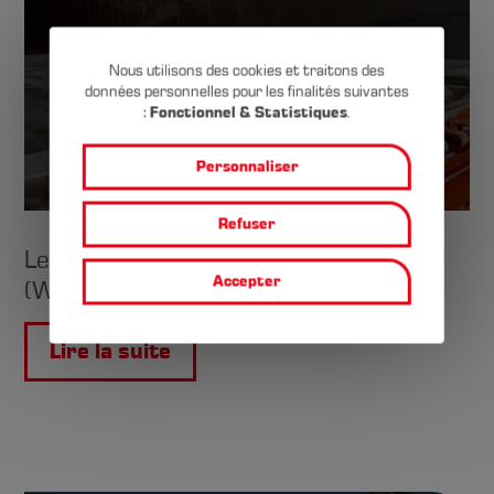
Nous utilisons des cookies et traitons des
données personnelles pour les finalités suivantes
Cookie-
:
Fonctionnel & Statistiques
.
Einstellungen
Personnaliser
Refuser
Les remorques à plancher mobile
Accepter
(Walking‑Floor)
Lire la suite