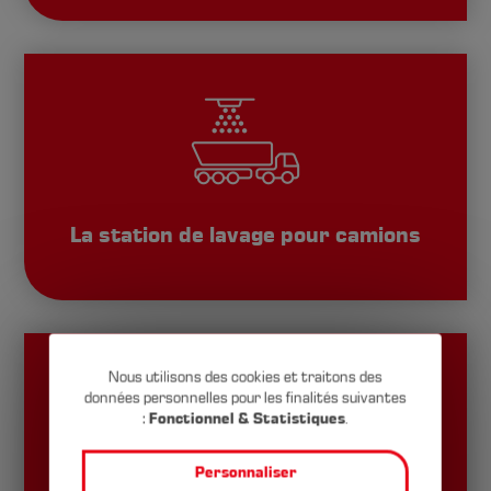
La station de lavage pour camions
Nous utilisons des cookies et traitons des
données personnelles pour les finalités suivantes
Cookie-
:
Fonctionnel & Statistiques
.
Einstellungen
Personnaliser