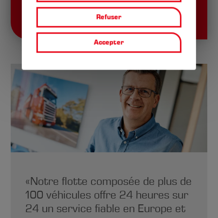
L´atelier de maintenance
Refuser
Accepter
« Notre flotte composée de plus de
100 véhicules offre 24 heures sur
24 un service fiable en Europe et