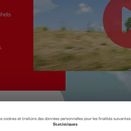
chels
e
.
Co. KG
es cookies et traitons des données personnelles pour les finalités suivantes
 orientée
Statistiques
.