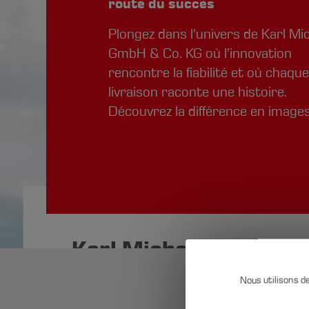
route du succès
Plongez dans l’univers de Karl Mi
GmbH & Co. KG où l’innovation
rencontre la fiabilité et où chaqu
livraison raconte une histoire.
Découvrez la différence en images
Karl Michels GmbH & 
Nous utilisons d
Nous sommes une entreprise
Cookie-