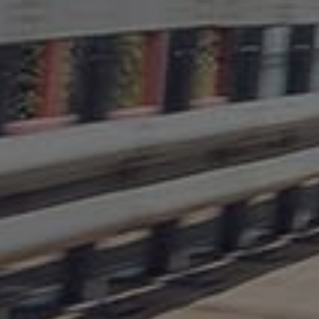
benne basculante
Les remorques à
plancher mobile
(Walking‑Floor)