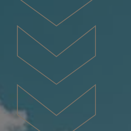
Certifications
Chaîne
Youtube
Indexation
gazole