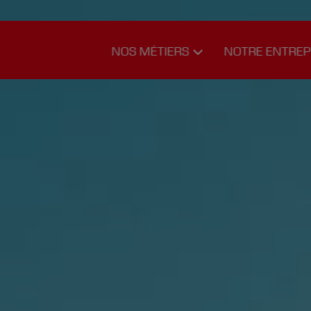
NOS MÉTIERS
NOTRE ENTREP
Logistique de
Nos chauffe
transport
Notre équip
Logistique
Carrière
d’entreposage
Notre
Nos services
philosophie
Notre histo
Photos
Télécharge