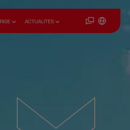
RISE
ACTUALITÉS
urs
News
e
Interviews
Articles
d’experts
Nous
rejoindre
ire
Postuler en
ligne
ments