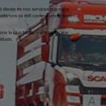
té élevée de nos services que nous
sidérons ce défi comme une grande
dons la plus haute importance aux
iduels.
Les transports à
remorques