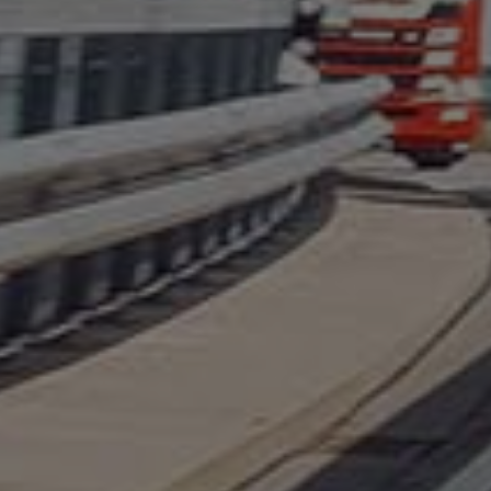
citerne
métaux et de déche
Les transports en
L’entreposage
tautliner