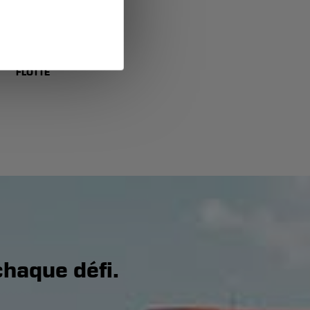
us de 100
LES COMPOSENT NOTRE
FLOTTE
chaque défi.